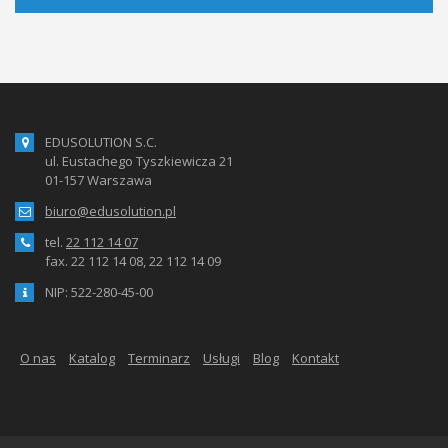
EDUSOLUTION S.C.
ul. Eustachego Tyszkiewicza 21
01-157 Warszawa
biuro@edusolution.pl
tel.
22 112 14 07
fax. 22 112 14 08, 22 112 14 09
NIP: 522-280-45-00
O nas
Katalog
Terminarz
Usługi
Blog
Kontakt